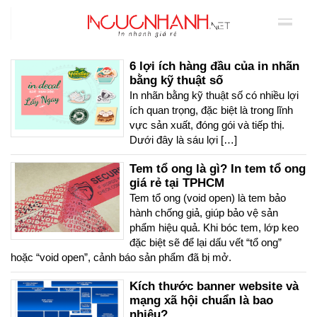
6 lợi ích hàng đầu của in nhãn
bằng kỹ thuật số
In nhãn bằng kỹ thuật số có nhiều lợi
ích quan trọng, đặc biệt là trong lĩnh
vực sản xuất, đóng gói và tiếp thị.
Dưới đây là sáu lợi […]
Tem tổ ong là gì? In tem tổ ong
giá rẻ tại TPHCM
Tem tổ ong (void open) là tem bảo
hành chống giả, giúp bảo vệ sản
phẩm hiệu quả. Khi bóc tem, lớp keo
đặc biệt sẽ để lại dấu vết “tổ ong”
hoặc “void open”, cảnh báo sản phẩm đã bị mở.
Kích thước banner website và
mạng xã hội chuẩn là bao
nhiêu?